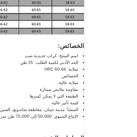
الخصائص:
اسم المنتج: كرات حديدية صب
الحد الأدنى لكمية الطلب: 25 طن
صلابة: HRC 60-66
الخصائص:
صلابة عالية
مقاومة ملابس ممتازة
الطبيعة التي لا يمكن كسرها
قيمة تأثير عالية
المنشأ: مدينة جينان، مقاطعة شاندونغ، الصين
الإنتاج السنوي: 50،000 إلى 70،000 طن متري