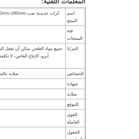
المعلمات التقنية:
اسم
كرات حديدية صب 20mm-180mm بقيمة تأثير عالية وغير قابلة للكسر لتمديد عمر الخدمة للمعدات
المنتج
فئة
المنتجات
المزايا
جميع مواد الطحن يمكن أن تفعل المع
أيزو، الإنتاج الخاص، لا تكل
الخصائص
صلابة عالية
شهادة
صلابة
الموقع
القوى
العاملة
الحقول