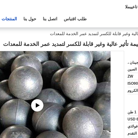
م الفنى:
طلب اقتباس
اتصل بنا
حول بنا
المنتجات
ينة جينان ،
 الصين
ZW
ISO90
لكروم
1 طن
USD 6
فولاذي