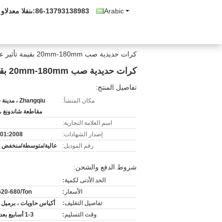
Arabic
86-13793138983
المبيعات والدع
كرات حديدية صب 20mm-180mm بقيمة تأثير عالية وغير قابلة للكسر لتمديد عمر الخدمة للمعدات
كرات حديدية صب 20mm-180mm بقيمة تأثير عالية وغير قابلة للكسر لتمديد عمر الخدمة للمعدات
تفاصيل المنتج:
مكان المنشأ:
Zhangqiu ، مد
مقاطعة شاندونغ ،
اسم العلامة التجارية:
إصدار الشهادات:
01:2008
رقم الموديل:
عالية/متوسطة/منخفض ا
شروط الدفع والشحن:
الحد الأدنى لكمية:
الأسعار:
20-680/Ton
تفاصيل التغليف:
أكياس حاويات ، برميل 
وقت التسليم:
1-3 أسابيع بعد التقدم