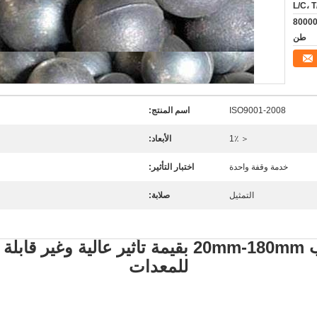
L/C، T
لإنتاج السنوي 50000-80000
طن
ISO9001-2008
اسم المنتج:
＜ 1٪
الأبعاد:
خدمة وقفة واحدة
اختبار التأثير:
التمثيل
صلابة:
كرات حديدية صب 20mm-180mm بقيمة تأثير عال
للمعدات