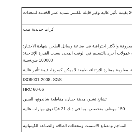
كرات حديدية صب
روفة والأكثر احترافية في صناعة وسائل الطحن شهادة الاختبار:
فة عمولات أخرى،التسليم في الوقت المحدد بسبب القدرة الإنتاجية:
100000 طن/سنة
، مقاومة ممتازة للارتداء، طبيعة لا يمكن كسرها، قيمة تأثير عالية
ISO9001-2008، SGS
HRC 60-66
تشانغ تشيو، مدينة جينان، مقاطعة شاندونغ، الصين
150 موظف متخصص، بما في ذلك 21 فنيًا ذوي مهارات عالية
المناجم ومصانع الاسمنت ومحطات الطاقة والصناعة الكيميائية