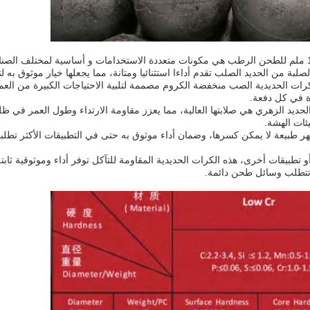
كرات الحديد الصلب المقاومة للتآكل من 20-150 ملم للطحن الرطب هي مكونات متعددة الاستخدامات و أساسي
لبة من الحديد الصلب تقدم أداءا استثنائيا ومتانة، مما يجعلها خيار موثوق به ل
لكمية الطلب من 25 طن، هذه الكرات الحديدية الصب منخفضة الكروم مصممة لتلبية الاحتياجات الكبير
لحديد الزهري هي صلابتها العالية، مما يعزز مقاومة الارتداء وطول العمر في 
ئات الهشة.
ر طبيعة لا يمكن كسرها، وضمان أداء موثوق به حتى في التطبيقات الأكثر تطل
قات أخرى، هذه الكرات الحديدية المقاومة للتآكل توفر أداء وموثوقية ثابتة.تص
ي تتطلب وسائل طحن دائمة.