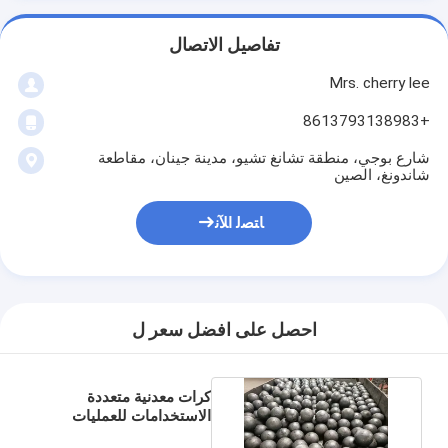
تفاصيل الاتصال
Mrs. cherry lee
+8613793138983
شارع بوجي، منطقة تشانغ تشيو، مدينة جينان، مقاطعة
شاندونغ، الصين
ﺎﺘﺼﻟ ﺍﻶﻧ
احصل على افضل سعر ل
كرات معدنية متعددة
الاستخدامات للعمليات
الصناعية المختلفة للطحن