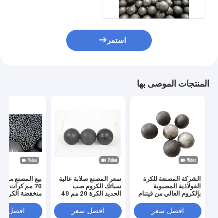
استمر
المنتجات الموصى بها
الشركة المصنعة للكرة
سعر المصنع صلابة عالية
الفولاذية المصبوبة
سبائك الكروم صب
70 مم كرات ط
بالكروم العالي من فيتنام
الحديد الكرة 20 مم 40
منخفضة الكروم 
بأبعاد 15-120 مم
مم 60 مم 80 مم كرات
سبيكة الحديد الز
لصناعات طحن الطاقة
عالية الكروم طحن
طحن لوسائط مط
افضل سعر
افضل سعر
افضل سع
والتعدين
الوسائط
الكرة