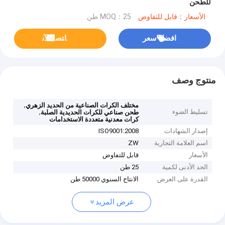
للطحن
الأسعار：قابل للتفاوض
MOQ：25 طن
افضل سعر
ﺎﺘﺼﻟ ﺍﻶﻧ
منتوج وصف
,
مختلف الكرات الصناعية من الحديد الزهري
تسليط الضوء
,
طحن صناعي للكرات الحديدية الصلبة
كرات معدنية متعددة الاستخدامات
إصدار الشهادات
ISO9001:2008
اسم العلامة التجارية
ZW
الأسعار
قابل للتفاوض
الحد الأدنى لكمية
25 طن
القدرة على العرض
الانتاج السنوي 50000 طن
عرض المزيد