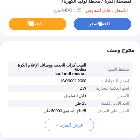
لمطحنة الكرة / محطة توليد الكهرباء
الأسعار：قابل للتفاوض
MOQ：25 طن
افضل سعر
ﺎﺘﺼﻟ ﺍﻶﻧ
منتوج وصف
الصب كرات الحديد، ووسائل الإعلام الكرة
تسليط الضوء
مطحنة
,
ball mill media
إصدار الشهادات
ISO9001:2008
اسم العلامة التجارية
ZW
الأسعار
قابل للتفاوض
الحد الأدنى لكمية
25 طن
القدرة على العرض
الإنتاج السنوي 50000 طن
عرض المزيد