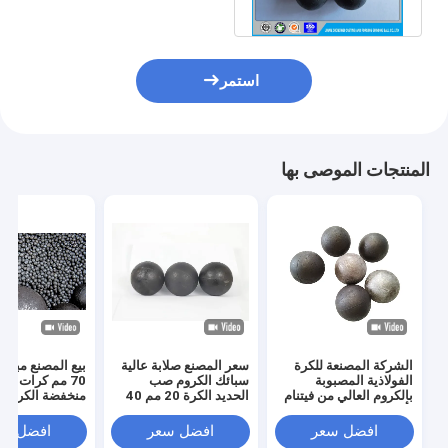
توليد الكهرباء
استمر
المنتجات الموصى بها
الشركة المصنعة للكرة
سعر المصنع صلابة عالية
الفولاذية المصبوبة
سبائك الكروم صب
70 مم كرات ط
بالكروم العالي من فيتنام
الحديد الكرة 20 مم 40
منخفضة الكروم 
بأبعاد 15-120 مم
مم 60 مم 80 مم كرات
سبيكة الحديد الز
لصناعات طحن الطاقة
عالية الكروم طحن
طحن لوسائط مط
افضل سعر
افضل سعر
افضل سع
والتعدين
الوسائط
الكرة