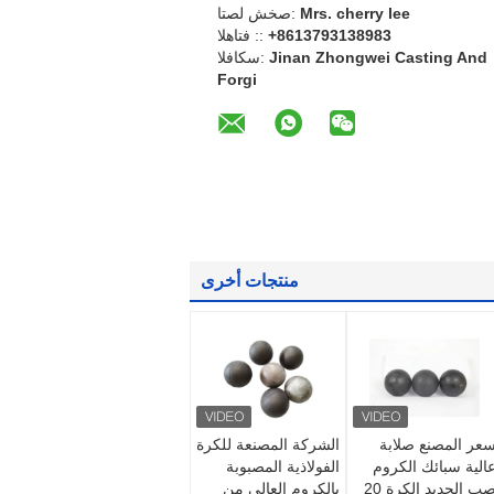
Mrs. cherry lee
اتصل شخص:
+8613793138983
الهاتف ::
Jinan Zhongwei Casting And
الفاكس:
Forgi
منتجات أخرى
عر المصنع صلابة
الشركة المصنعة للكرة
الية سبائك الكروم
الفولاذية المصبوبة
صب الحديد الكرة 20
بالكروم العالي من