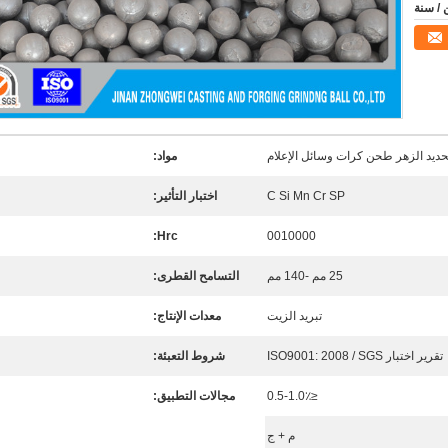
حديد الزهر طحن كرات وسائل الإعلام
مواد:
C Si Mn Cr SP
اختبار التأثير:
Hrc:
0010000
25 مم -140 مم
التسامح القطرى:
تبريد الزيت
معدات الإنتاج:
تقرير اختبار ISO9001: 2008 / SGS
شروط التعبئة:
≤0.5-1.0٪
مجالات التطبيق:
م + ج