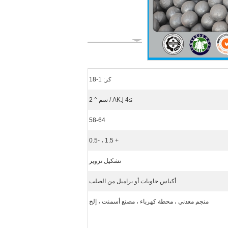
كر: 1-18
≥4 AK.j / سم ^ 2
58-64
+ 1.5 ، -0.5
تشكيل تزوير
أكياس حاويات أو براميل من الصلب
منجم معدني ، محطة كهرباء ، مصنع أسمنت ، إلخ