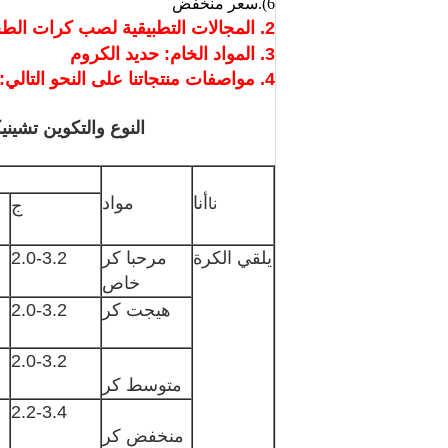
6).سعر منخفض
2. المجالات التطبيقية لصب كرات الطحن:
3. المواد الخام: حديد الكروم
4. مواصفات منتجاتنا على النحو التالي:
النوع والتكوين تشين
أنا
مواد
نا
ج
يلقي الكرة
مرحبا كر
2.0-3.2
خاص
هيجت كر
2.0-3.2
2.0-3.2
متوسط ​​كر
2.2-3.4
منخفض كر