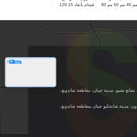
مم 40 مم 60 مم 80
فيتنام بأبعاد 15-120
م كرات عالية الكروم
مم لصناعات طحن
حن الوسائط
الطاقة والتعدين
انغ تشيو، مدينة جينان، مقاطعة شاندونغ،
Lejia، P تاون، مدينة شانجكيو جينان بمقاطعة شاندونغ،