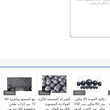
عالية الجودة 20 مللي
الشركة المصنعة للكرة
بيع المصنع مباشرة 40-
س
متر 80 مللي متر 160
الفولاذية المصبوبة
70 مم كرات طحن
ع
مللي متر الحديد الزهر
بالكروم العالي من
منخفضة الكروم من