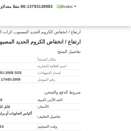
Arabic
86-13793138983
المبيعات والدع
ارتفاع / انخفاض الكروم الحديد المصبوب كرات ال
ارتفاع / انخفاض الكروم الحديد المصبو
تفاصيل المنتج:
مكان المنشأ:
اسم العلامة التجارية:
إصدار الشهادات:
01:2008 SGS
رقم الموديل:
T 17445-2009
شروط الدفع والشحن:
الحد الأدنى لكمية:
10 /
الأسعار:
قابل ل
أكياس الحاويات أو برا
تفاصيل التغليف:
وقت التسليم:
7-14 