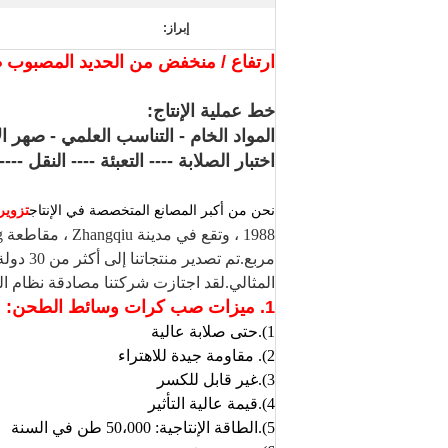
إبراز:
ارتفاع / منخفض من الحديد المصبوب 
خط عملية الإنتاج:
المواد الخام - التناسب العلمي - صهر ا
اختبار الصلابة ---- التعبئة ---- النقل -
نحن من أكبر المصانع المتخصصة في الإنتاج
تزوير
مربع.ت
المثالي.لقد اجتازت شركتنا مصادقة نظام الجودة ISO9001: 2000 ونحافظ دائمًا على وعد الخ
1. ميزات صب كرات وسائط الطحن:
1).حتى صلابة عالية
2).
مقاومة جيدة للاهتراء
3).غير قابل للكسر
4).قيمة عالية التأثير
5).
الطاقة الإنتاجية: 50،000 طن في السنة