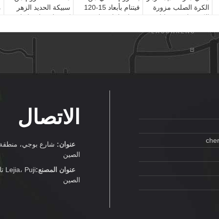
الكرة الصلب مزورة
فيتنام بأبعاد 15-120
سبيكة الحديد الزهر
الكرة طحن وسائل
مم لصناعات طحن
كرة طحن لوسائط
م
الإعلام الكروم الحديد
الطاقة والتعدين
مطحنة الكرة
ط
الزهر الكرة لطحن
المطاحن
الاتصال
che
عنوان:
شارع بوجي، منطقة تش
الصين
عنوان المصنع:
uji
الصين