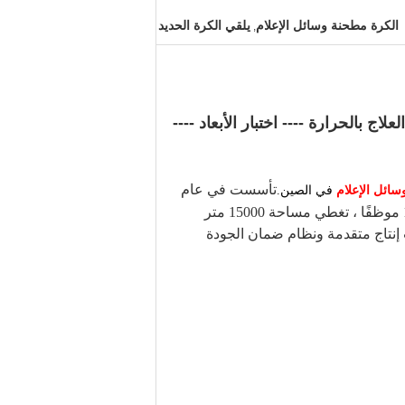
الكرة مطحنة وسائل الإعلام
يلقي الكرة الحديد
,
العلاج بالحرارة ---- اختبار الأبعاد ----
تأسست في عام
ائل الإعلام
في الصين.
1988 ، وتقع في مدينة Zhangqiu ، مقاطعة Shandong ، الصين.الطاقة الإنتاجية السنوية 50،000 طن متري.يوجد 120 موظفًا ، تغطي مساحة 15000 متر
لنطاق ومعدات إنتاج متقدمة ونظام ضمان الجودة