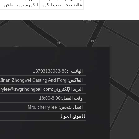
عالية طحن صب الكرة
الكروم تزوير طحن
الصلب
وسائل الإعلام طحن
الكرة
الهاتف ::
86-13793138983
الفاكس:
Jinan Zhongwei Casting And Forgi
البريد الإلكتروني:
rrylee@zwgrindingball.com
وقت العمل:
8:00-18:00
اتصل شخص:
Mrs. cherry lee
موقع الجوال