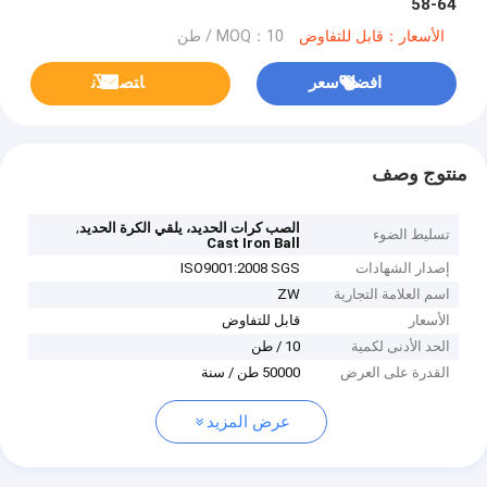
58-64
الأسعار：قابل للتفاوض
MOQ：10 / طن
افضل سعر
ﺎﺘﺼﻟ ﺍﻶﻧ
منتوج وصف
,
الصب كرات الحديد، يلقي الكرة الحديد
تسليط الضوء
Cast Iron Ball
إصدار الشهادات
ISO9001:2008 SGS
اسم العلامة التجارية
ZW
الأسعار
قابل للتفاوض
الحد الأدنى لكمية
10 / طن
القدرة على العرض
50000 طن / سنة
عرض المزيد