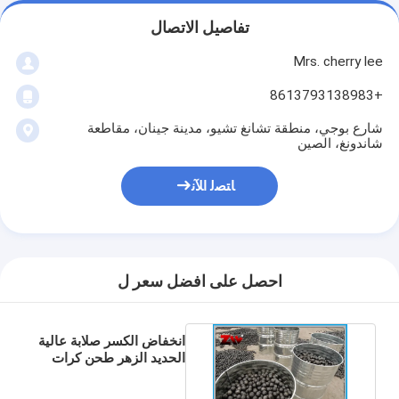
تفاصيل الاتصال
Mrs. cherry lee
+8613793138983
شارع بوجي، منطقة تشانغ تشيو، مدينة جينان، مقاطعة
شاندونغ، الصين
ﺎﺘﺼﻟ ﺍﻶﻧ
احصل على افضل سعر ل
انخفاض الكسر صلابة عالية
الحديد الزهر طحن كرات
طحن HRC 58-64