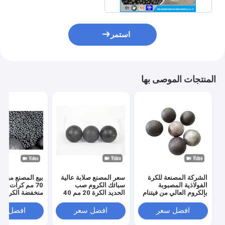
استمر
المنتجات الموصى بها
الشركة المصنعة للكرة
سعر المصنع صلابة عالية
الفولاذية المصبوبة
سبائك الكروم صب
70 مم كرات ط
بالكروم العالي من فيتنام
الحديد الكرة 20 مم 40
منخفضة الكروم 
بأبعاد 15-120 مم
مم 60 مم 80 مم كرات
سبيكة الحديد الز
لصناعات طحن الطاقة
عالية الكروم طحن
طحن لوسائط مط
افضل سعر
افضل سعر
افضل سع
والتعدين
الوسائط
الكرة