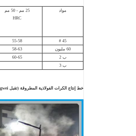
مواد
25 مم - 50 مم
HRC
55-58
45 #
60 مليون
58-63
ب 2
60-65
ب 3
خط إنتاج الكرات الفولاذية المطروقة (تقبل Jinan zhongwei أي شكل من أشكال اختبار الطرف الثالث)