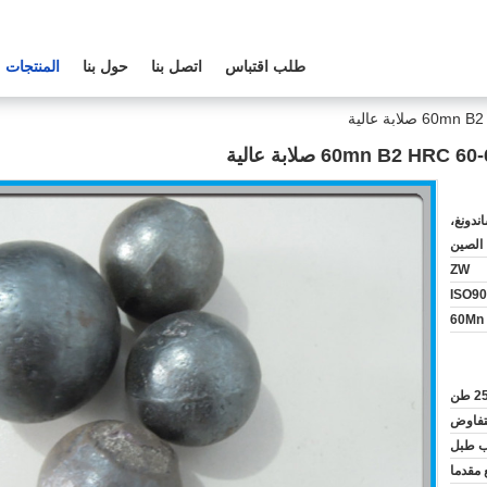
طلب اقتباس
اتصل بنا
حول بنا
المنتجات
ندونغ،
الصين
ZW
ISO90
2 طن
لتفاوض
ب طبل