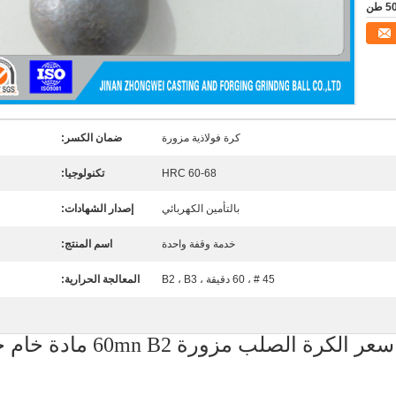
كرة فولاذية مزورة
ضمان الكسر:
HRC 60-68
تكنولوجيا:
بالتأمين الكهربائي
إصدار الشهادات:
خدمة وقفة واحدة
اسم المنتج:
45 # ، 60 دقيقة ، B2 ، B3
المعالجة الحرارية:
ة الصلب مزورة 60mn B2 مادة خام جيدة للتعدين