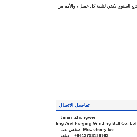
 أنحاء العالم الذين يأتون لزيارة مصنعنا ، لسنا الأكبر ، لكننا محترفون ، 50000 طن من الإنتاج السنوي يكفي لتلبية كل عميل ، والأهم من
تفاصيل الاتصال
Jinan Zhongwei
Casting And Forging Grinding Ball Co.,Ltd
Mrs. cherry lee
اتصل شخص:
+8613793138983
الهاتف ::