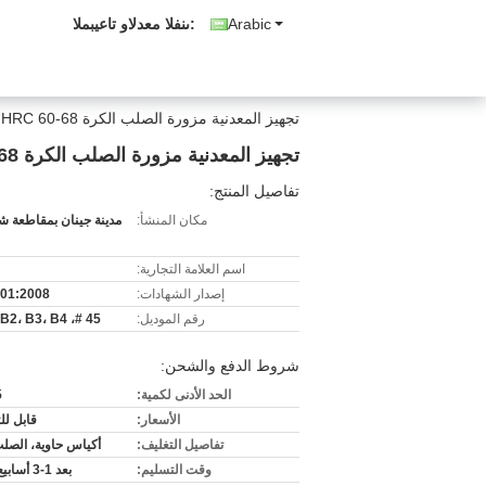
Arabic
المبيعات والدعم الفنى:
تجهيز المعدنية مزورة الصلب الكرة 60mn B2 HRC 60-68 صلابة عالية
تجهيز المعدنية مزورة الصلب الكرة 60mn B2 HRC 60-68 صلابة عالية
تفاصيل المنتج:
مكان المنشأ:
مدينة جينان بمقاطعة شا
اسم العلامة التجارية:
إصدار الشهادات:
01:2008
رقم الموديل:
45 #، 60Mn B2، B3، B4
شروط الدفع والشحن:
الحد الأدنى لكمية:
5
الأسعار:
قابل ل
تفاصيل التغليف:
أكياس حاوية، الصل
وقت التسليم:
بعد 1-3 أسابيع مقدما