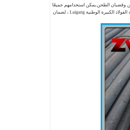
اخن وقضبان الطحن.يمكن استخدامهم جميعًا
في مطحنة الكرة للتعدين ، ومصنع الأسمنت ومحطة الطاقة. تطلب Jinan zhongwei جميع المواد الخام من مطحنة الفولاذ الكبيرة الوطنية Laigang ، لضمان