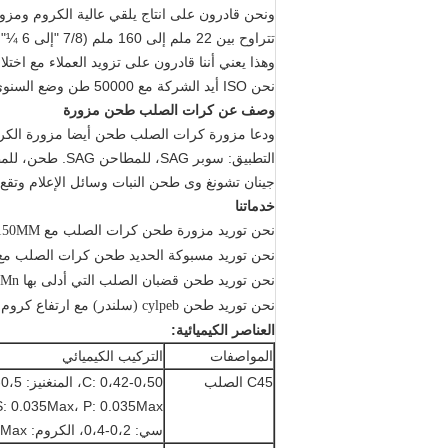
ونحن قادرون على انتاج يلقي عالية الكروم وم
تتراوح بين 22 ملم إلى 160 ملم (7/8 "إلى 6 ¼" تقريبا).
وهذا يعني أننا قادرون على تزويد العملاء مع اختل
نحن ISO أيد الشركة مع 50000 طن وضع السنوي.
وصف عن كرات الصلب طحن مزورة
ودعا مزورة كرات الصلب طحن أيضا مزورة الكر
التطبيق: سوبر SAG، للمطاحن SAG.
طحن، للمط
جينان تشونغ وى طحن النبات وسائل الإعلام وتقع
خدماتنا
نحن توريد مزورة طحن كرات الصلب مع diamater 20MM-150MM.
نحن توريد مسبوكة الحديد طحن كرات الصلب مع diamater 20MM-150MM
نحن توريد طحن قضبان الصلب التي أدلى بها C45، 60Mn الصلب، B2 الصلب، B3 الصلب.
نحن توريد طحن cylpeb (سلندر) مع ارتفاع كروم، قليلة كروم، متوسطة كروم
العناصر الكيميائية:
المواصفات
التركيب الكيميائي
C45 الصلب
C: 0،42-0،50، المنغنيز: 0،5-0،8
S: 0.035Max، P: 0.035Max
سي: 0،2-0،4، الكروم: 0.25Max