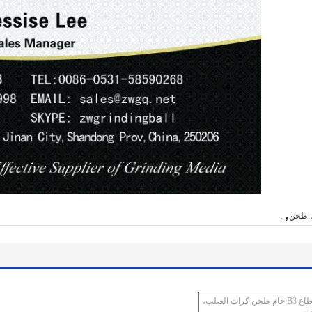
,
 طحن
,