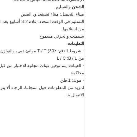
الشحن والتسليم
ميناء التحميل: ميناء تشينغداو، الصين
التسليم في الوقت المحدد: عادة
من استلامها.
شيبمنت والجزئي مسموح
التعليمات
· شروط الدفع: T / T (30٪ موانئ دبي، 
من B / L؛ L / C
· العينات: يتم توفير عينات مجانية للاختبار من قبل
محاكمة
· موك: 1 طن
لمزيد من المعلومات حول منتجاتنا، الرجاء ألا يتر
الاتصال بنا.