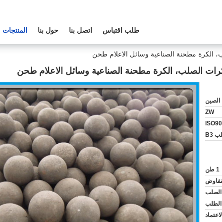
طلب اقتباس
اتصل بنا
حول بنا
المنتجات
الصين
ZW
ISO90
ب B3
1 طن
لتفاوض
الصلب
، د/P، D/A، الاعتماد