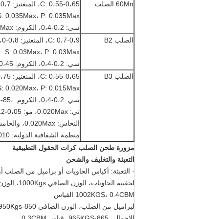
60Mn الصلب
C: 0،55-0،65، المنغنيز: 0،7-1،0
S: 0.035Max، P: 0.035Max
سي: 0،2-0،4، الكروم: 0.25Max
الصلب B2
C: 0،7-0،9، المنغنيز: 0،8-1،0
S: 0.03Max، P: 0.03Max
سي: 0،2-0،4، الكروم: 0،45-0،65
الصلب B3
C: 0،55-0،65، المنغنيز: 0،75-0،90
S: 0.020Max، P: 0.015Max
سي: 0،2-0،4، الكروم: ،85-1،2
ني: 0.020Max، مو: 0،05-0،12
النحاس: 0.020Max، والخامس: 0،03-0،10
منظمة الشفافية الدولية: 0،010-0،060، آل: 0،010-0،060
مزورة طحن الصلب كرات
الحقول التطبيقية
التعبئة والتغليف والشحن
· التعبئة: أكياس الحاويات أو براميل من الصلب أو
لحقيبة الحاويات، الوزن
1002KGS، 0.4CBM القياس
الإجمالي 865-965KGS، قياس 0.3CBM.