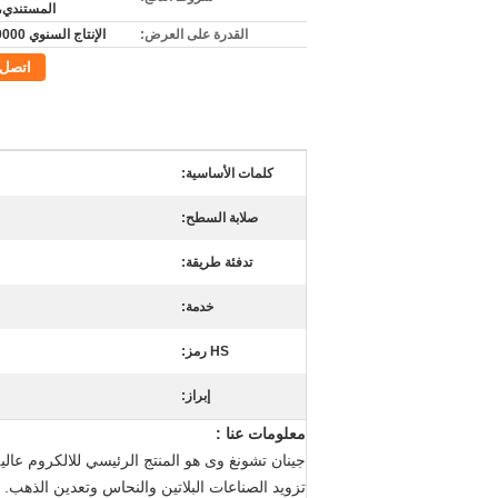
المستندي،
القدرة على العرض:
الإنتاج السنوي 50000 طن
اتصل
كلمات الأساسية:
صلابة السطح:
تدفئة طريقة:
خدمة:
HS رمز:
إبراز:
معلومات عنا :
جينان تشونغ وى هو المنتج الرئيسي للالكروم عا
تزويد الصناعات البلاتين والنحاس وتعدين الذهب.