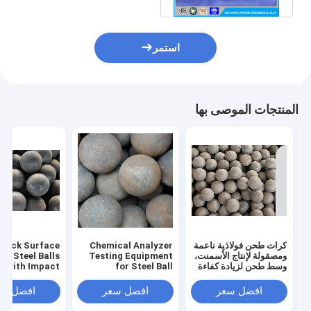
استمر
المنتجات الموصى بها
كرات طحن فولاذية ناعمة
Chemical Analyzer
Black Surface
ومصقولة لإنتاج الأسمنت،
Testing Equipment
ng Steel Balls
وسط طحن لزيادة كفاءة
for Steel Ball
with Impact
الطحن وطول العمر
Grinding Production
ghness of ≥12
and Breakage
Line Forging And
افضل سعر
افضل سعر
افضل سع
1%
Rolling