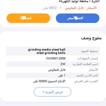
الكرة / محطة توليد الكهرباء
الأسعار：قابل للتفاوض
MOQ：1 طن
افضل سعر
ﺎﺘﺼﻟ ﺍﻶﻧ
منتوج وصف
,
grinding media steel ball
تسليط الضوء
steel grinding balls
إصدار الشهادات
ISO9001:2008
اسم العلامة التجارية
ZW
الأسعار
قابل للتفاوض
الحد الأدنى لكمية
1 طن
القدرة على العرض
الإنتاج السنوي 50000 طن
عرض المزيد