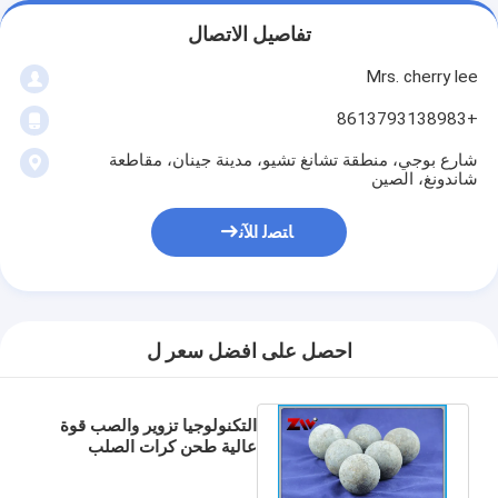
تفاصيل الاتصال
Mrs. cherry lee
+8613793138983
شارع بوجي، منطقة تشانغ تشيو، مدينة جينان، مقاطعة
شاندونغ، الصين
ﺎﺘﺼﻟ ﺍﻶﻧ
احصل على افضل سعر ل
التكنولوجيا تزوير والصب قوة
عالية طحن كرات الصلب
لمطحنة الكرة / محطة توليد
الكهرباء