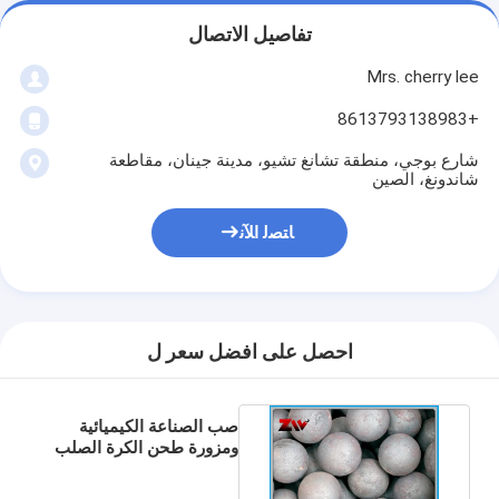
تفاصيل الاتصال
Mrs. cherry lee
+8613793138983
شارع بوجي، منطقة تشانغ تشيو، مدينة جينان، مقاطعة
شاندونغ، الصين
ﺎﺘﺼﻟ ﺍﻶﻧ
احصل على افضل سعر ل
صب الصناعة الكيميائية
ومزورة طحن الكرة الصلب
صلابة عالية HRC 60-68