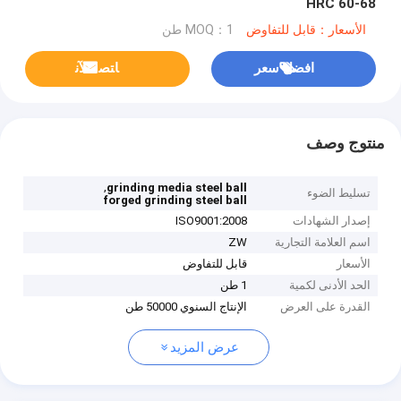
HRC 60-68
الأسعار：قابل للتفاوض
MOQ：1 طن
افضل سعر
ﺎﺘﺼﻟ ﺍﻶﻧ
منتوج وصف
,
grinding media steel ball
تسليط الضوء
forged grinding steel ball
إصدار الشهادات
ISO9001:2008
اسم العلامة التجارية
ZW
الأسعار
قابل للتفاوض
الحد الأدنى لكمية
1 طن
القدرة على العرض
الإنتاج السنوي 50000 طن
عرض المزيد