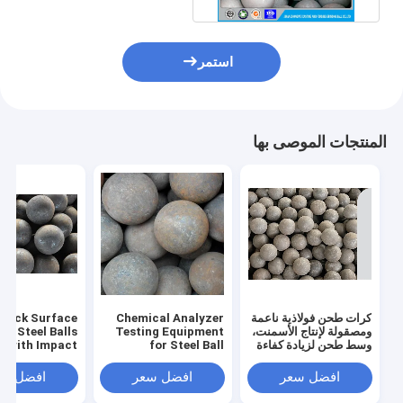
استمر
المنتجات الموصى بها
كرات طحن فولاذية ناعمة
Chemical Analyzer
Black Surface
ومصقولة لإنتاج الأسمنت،
Testing Equipment
ng Steel Balls
وسط طحن لزيادة كفاءة
for Steel Ball
with Impact
الطحن وطول العمر
Grinding Production
ghness of ≥12
and Breakage
Line Forging And
افضل سعر
افضل سعر
افضل سع
1%
Rolling