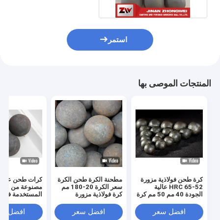
استمر
المنتجات الموصى بها
كرة طحن فولاذية مزورة
مطحنة الكرة طحن الكرة
كرات طحن عالية 
52-65 HRC عالية
سعر الكرة 20-180 مم
مصنوعة من الفول
الجودة 40 مم 50 مم كرة
كرة فولاذية مزورة
المستخدمة في ت
طحن مزورة من الحديد
تستخدم لتنسيق طحن
الخام وعملية ال
الأسمنت
الفعالة من حيث ا
افضل سعر
افضل سعر
افضل سع
لمطحنة الكرة