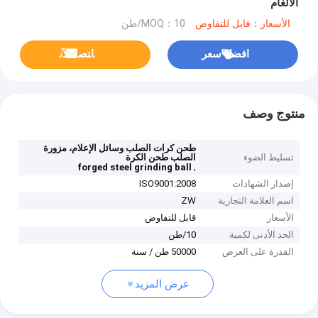
الألغام
الأسعار：قابل للتفاوض
MOQ：10/طن
افضل سعر
ﺎﺘﺼﻟ ﺍﻶﻧ
منتوج وصف
طحن كرات الصلب وسائل الإعلام، مزورة
تسليط الضوء
الصلب طحن الكرة
,
forged steel grinding ball
إصدار الشهادات
ISO9001:2008
اسم العلامة التجارية
ZW
الأسعار
قابل للتفاوض
الحد الأدنى لكمية
10/طن
القدرة على العرض
50000 طن / سنة
عرض المزيد