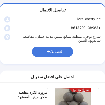
تفاصيل الاتصال
Mrs. cherry lee
+8613793138983
شارع بوجي، منطقة تشانغ تشيو، مدينة جينان، مقاطعة
شاندونغ، الصين
ﺎﺘﺼﻟ ﺍﻶﻧ
احصل على افضل سعر ل
مزورة الكرة مطحنة
طحن ميديا ​​للمصنع /
إسمنت / السلطة الألغام