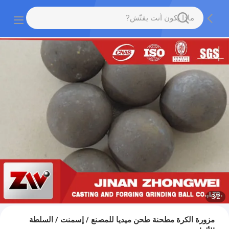
3
/
2
مزورة الكرة مطحنة طحن ميديا ​​للمصنع / إسمنت / السلطة