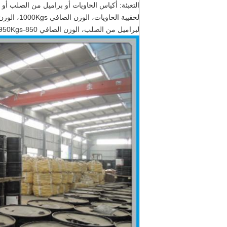
التعبئة: أكياس الحاويات أو براميل من الصلب أو غ
لحقيبة الحاويات، الوزن الصافي 1000Kgs، الوزن الإجمالي 1002KGS، 0.4CBM القياس
لبراميل من الصلب، الوزن الصافي 850-950Kgs، الوزن الإجمالي 865-965KGS، قياس 0.3CBM.