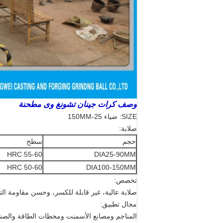
وصف كرات جينان تشونغ وى مطحنة
SIZE: ضياء 25-150MM
صلابة:
حجم
سطح
HRC 55-60
DIA25-90MM
HRC 50-60
DIA100-150MM
تخصص:
صلابة عالية، غير قابلة للكسر، وحسن مقاومة التآكل، 
مجال تطبيق:
المناجم ومصانع الأسمنت ومحطات الطاقة والصنا