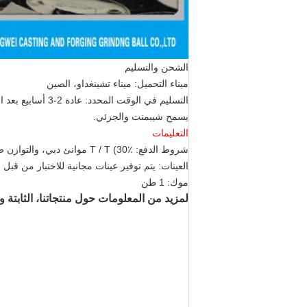
الشحن والتسليم
ميناء التحميل: ميناء تشينغداو، الصين
التسليم في الوقت المحدد: عادة 2-3 أسابيع بعد الدفعة الأولى من استلامها.
يسمح شيبمنت والجزئي.
التعليمات
شروط الدفع: T / T (30٪ موانئ دبي، والتوازن ضد نسخة من B / L؛ L / C
العينات: يتم توفير عينات مجانية للاختبار من قبل
موك: 1 طن
لمزيد من المعلومات حول منتجاتنا، الثابتة وال