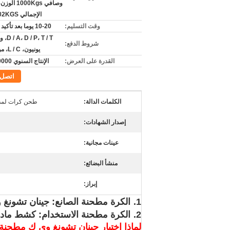
وصافي 1000Kgs
الإجمالي 1002KGS، ق
وقت التسليم:
10-20 يوما بعد تأكيد الطلب
P، T / T
شروط الدفع:
يونيون، L / C، مونيغرام
القدرة على العرض:
الإنتاج السنوي 80000 طن
اتصل
الكلمات الدالة:
طحن كرات لمطح
إصدار الشهادات:
عينات مجانية:
منشأ البضائع:
إبراز:
1.
الكرة مطحنة الصانع: جينان تشونغ 
2.
الكرة مطحنة الاستخدام: كشط مادة
لماذا اختيار جينان تشونغ وى ك مطحنة 