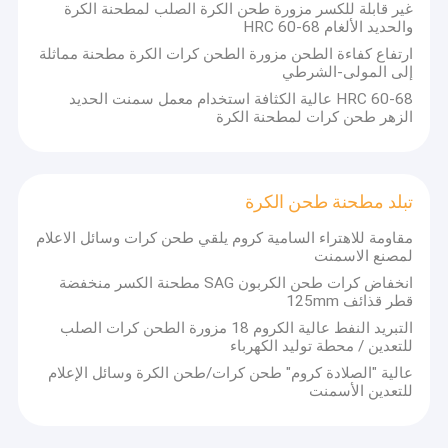
غير قابلة للكسر مزورة طحن الكرة الصلب لمطحنة الكرة
إلخ.
جولة في المصنع
والحديد الألغام HRC 60-68
ارتفاع كفاءة الطحن مزورة الطحن كرات الكرة مطحنة مماثلة
مراقبة الجودة
إلى المولى-الشرطي
HRC 60-68 عالية الكثافة استخدام معمل سمنت الحديد
اطلب اقتباس
الزهر طحن كرات لمطحنة الكرة
طحن كرات الصلب
تبلد مطحنة طحن الكرة
مقاومة للاهتراء السامية كروم يلقي طحن كرات وسائل الاعلام
يطحن وسط كرة
لمصنع الاسمنت
انخفاض كرات طحن الكربون SAG مطحنة الكسر منخفضة
مزورة الكرة طحن
قطر قذائف 125mm
التبريد النفط عالية الكروم 18 مزورة الطحن كرات الصلب
كرات الحديد الزهر
للتعدين / محطة توليد الكهرباء
O
المنتجات الرئيسية هي
تزوير كرات الصلب طحن وكرات
المتداول
الساخنة ، وكرات الحديد الصب الكروم (عالية ، متوسطة ، منخفضة) ،
كرات الصلب المتداول الساخنة
عالية "الصلادة كروم" طحن كرات/طحن الكرة وسائل الإعلام
صب cylpebs ، قضبان طحن.
للتعدين الأسمنت
الكرة مطحنة الكرات