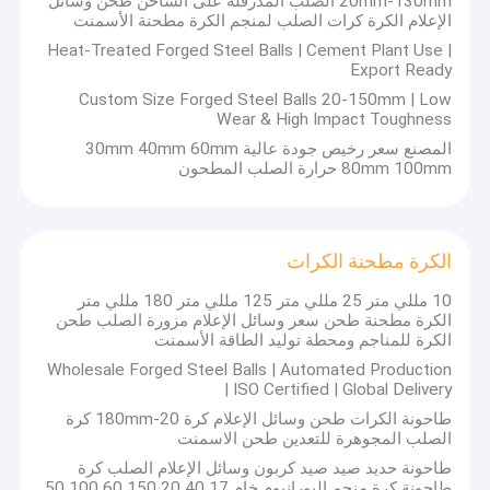
20mm-130mm الصلب المدرفلة على الساخن طحن وسائل
الإعلام الكرة كرات الصلب لمنجم الكرة مطحنة الأسمنت
Heat-Treated Forged Steel Balls | Cement Plant Use |
Export Ready
Custom Size Forged Steel Balls 20-150mm | Low
Wear & High Impact Toughness
المصنع سعر رخيص جودة عالية 30mm 40mm 60mm
80mm 100mm حرارة الصلب المطحون
الكرة مطحنة الكرات
10 مللي متر 25 مللي متر 125 مللي متر 180 مللي متر
الكرة مطحنة طحن سعر وسائل الإعلام مزورة الصلب طحن
الكرة للمناجم ومحطة توليد الطاقة الأسمنت
Wholesale Forged Steel Balls | Automated Production
| ISO Certified | Global Delivery
طاحونة الكرات طحن وسائل الإعلام كرة 20-180mm كرة
الصلب المجوهرة للتعدين طحن الاسمنت
طاحونة حديد صيد صيد كربون وسائل الإعلام الصلب كرة
طاحونة كرة منجم اليورانيوم خام 17 40 20 150 60 100 50