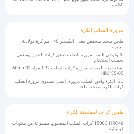
80 مم
مزورة الصلب الكرة
طحن منجم منخفض معدل التكسير 140 مم كرة فولاذية
مزورة
تكنولوجي الصب مزورة الصلب طحن كرات للتعدين ومعمل
سمنت استخدام
استخدمت المعدنية مزورة كرات الصلب B2 المواد 60mn B3
HRC 55-65
ISO الكرة وافق الصلب مزورة، ايسي مستوى مزورة الصلب
كرات الكرة مطحنة طحن
المنزل
أنشئت في عام 2000 ، نحن جينان تشونغ وي الصب وتزوير طحن الكرة
طحن كرات لمطحنة الكرة
المحدودة ، هي الشركة الرائدة والمصدر المهنية
للكرات وسائل الاعلام
المنتجات
طحن
في الصين. مع الانتاج السنوي من 50،000 إلى 70،000 طن متري.
1500C HRC48 كرات الصلب المصبوب مصنوعة من مكونات
يتم تصدير منتجاتنا كرات طحن وسائل الإعلام أساسا إلى أكثر من 20 دولة
حولنا
كيميائية
ومنطقة في العالم ، مثل اليابان وكوريا وجنوب أفريقيا وزامبيا وماليزيا
والفلبين وإندونيسيا ومنغوليا واستراليا والإمارات العربية المتحدة وشيلي