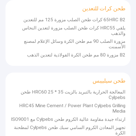
مزورة الصلب الكرة
طحن كرات للتعدين
طحن كرات لمطحنة الكرة
65HRC B2 كرات طحن الصلب مزورة 125 مم للتعدين
يلقي HRC55 كرات طحن الصلب مزورة لتعدين النحاس
تبلد مطحنة طحن الكرة
والذهب
مزورة الصلب 90 مم طحن الكرة وسائل الإعلام لمصنع
طحن كرات للتعدين
صب الجودة مع القوة ، وتزوير المجد مع النزاهة.
الإصرار على نظرية "
الأسمنت
الجودة أولا ، والهدف الائتماني ، والأرباح المتبادلة
". نحن نحاول أفضل
B2 مزورة 80 مم طحن الكرة الفولاذية لتعدين الذهب
لتزويد العملاء بمنتجات عالية الجودة وخدمة مرضية.
طحن سيلبيبس
ونحن نرحب بإخلاص العملاء من كلا في الداخل والخارج لمصنعنا لعمليات
التفتيش في الموقع!
طحن قضبان
طحن سيلبيبس
المعالجة الحرارية بالتبريد بالزيت HRC60 25 * 35 طحن
Cylpebs
HRC45 Mine Cement / Power Plant Cylpebs Grilling
Media
ارتداء جيدة مقاومة عالية الكروم طحن Cylpebs مع ISO9001
تجهيز المعادن الكروم السامي سبك طحن Cylpebs لمطحنة
الكرة