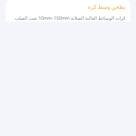
يطحن وسط كرة
كرات الوسائط العالية الصلابة 10mm-150mm صب الصلب
طحن
مزورة الكرة طحن
صلابة النواة ≥55 HRC كرات طحن الصلب المقلدة لمطحنة
طحن المعادن 20mm-100mm الحجم
كرات الحديد الزهر
كل حجم الكرة وسائل الإعلام طحن الصلب مزورة مطحنة
كرات صب الكروم للمطاحن
كرات الصلب المتداول الساخنة